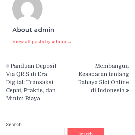
About admin
View all posts by admin →
Post
Panduan Deposit
Membangun
navigation
Via QRIS di Era
Kesadaran tentang
Digital: Transaksi
Bahaya Slot Online
Cepat, Praktis, dan
di Indonesia
Minim Biaya
Search
Search