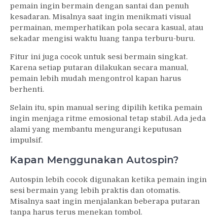
pemain ingin bermain dengan santai dan penuh
kesadaran. Misalnya saat ingin menikmati visual
permainan, memperhatikan pola secara kasual, atau
sekadar mengisi waktu luang tanpa terburu-buru.
Fitur ini juga cocok untuk sesi bermain singkat.
Karena setiap putaran dilakukan secara manual,
pemain lebih mudah mengontrol kapan harus
berhenti.
Selain itu, spin manual sering dipilih ketika pemain
ingin menjaga ritme emosional tetap stabil. Ada jeda
alami yang membantu mengurangi keputusan
impulsif.
Kapan Menggunakan Autospin?
Autospin lebih cocok digunakan ketika pemain ingin
sesi bermain yang lebih praktis dan otomatis.
Misalnya saat ingin menjalankan beberapa putaran
tanpa harus terus menekan tombol.