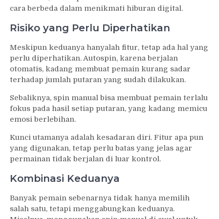
cara berbeda dalam menikmati hiburan digital.
Risiko yang Perlu Diperhatikan
Meskipun keduanya hanyalah fitur, tetap ada hal yang
perlu diperhatikan. Autospin, karena berjalan
otomatis, kadang membuat pemain kurang sadar
terhadap jumlah putaran yang sudah dilakukan.
Sebaliknya, spin manual bisa membuat pemain terlalu
fokus pada hasil setiap putaran, yang kadang memicu
emosi berlebihan.
Kunci utamanya adalah kesadaran diri. Fitur apa pun
yang digunakan, tetap perlu batas yang jelas agar
permainan tidak berjalan di luar kontrol.
Kombinasi Keduanya
Banyak pemain sebenarnya tidak hanya memilih
salah satu, tetapi menggabungkan keduanya.