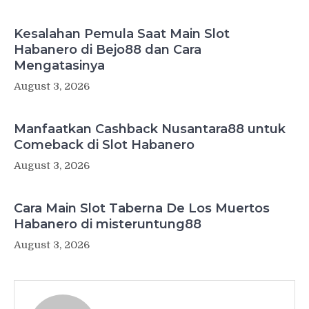
Kesalahan Pemula Saat Main Slot
Habanero di Bejo88 dan Cara
Mengatasinya
August 3, 2026
Manfaatkan Cashback Nusantara88 untuk
Comeback di Slot Habanero
August 3, 2026
Cara Main Slot Taberna De Los Muertos
Habanero di misteruntung88
August 3, 2026