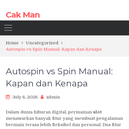
Cak Man
Home
Uncategorized
Autospin vs Spin Manual: Kapan dan Kenapa
Autospin vs Spin Manual:
Kapan dan Kenapa
July 6, 2026
admin
Dalam dunia hiburan digital, permainan
slot
menawarkan banyak fitur yang membuat pengalaman
bermain terasa lebih fleksibel dan personal. Dua fitur