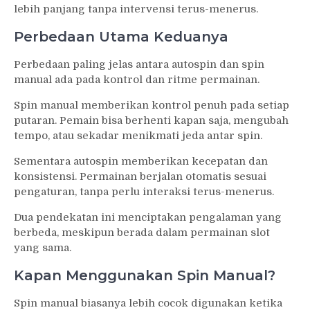
lebih panjang tanpa intervensi terus-menerus.
Perbedaan Utama Keduanya
Perbedaan paling jelas antara autospin dan spin
manual ada pada kontrol dan ritme permainan.
Spin manual memberikan kontrol penuh pada setiap
putaran. Pemain bisa berhenti kapan saja, mengubah
tempo, atau sekadar menikmati jeda antar spin.
Sementara autospin memberikan kecepatan dan
konsistensi. Permainan berjalan otomatis sesuai
pengaturan, tanpa perlu interaksi terus-menerus.
Dua pendekatan ini menciptakan pengalaman yang
berbeda, meskipun berada dalam permainan slot
yang sama.
Kapan Menggunakan Spin Manual?
Spin manual biasanya lebih cocok digunakan ketika