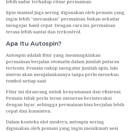
lebih sadar terhadap ritme permainan.
Spin manual juga sering digunakan oleh pemain yang
ingin lebih “merasakan” permainan, bukan sekadar
mengejar hasil cepat. Dengan cara ini, permainan
terasa lebih santai dan terkontrol.
Apa Itu Autospin?
Autospin adalah fitur yang memungkinkan
permainan berjalan otomatis dalam jumlah putaran
tertentu. Pemain cukup mengatur jumlah spin, lalu
sistem akan menjalankannya tanpa perlu menekan
tombol setiap saat.
Fitur ini dirancang untuk kenyamanan dan efisiensi.
Pemain tidak perlu terus-menerus berinteraksi
dengan layar, sehingga permainan bisa berjalan lebih
cepat dan konsisten.
Dalam konteks slot modern, autospin sering
digunakan oleh pemain yang ingin menikmati sesi