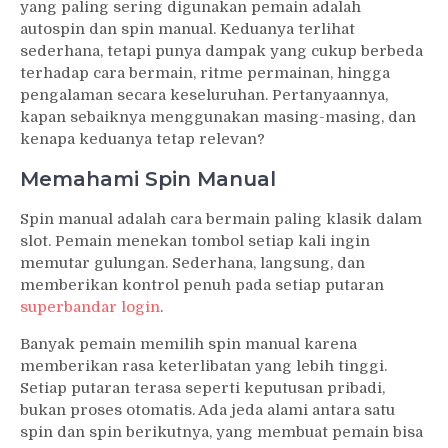
yang paling sering digunakan pemain adalah
autospin dan spin manual. Keduanya terlihat
sederhana, tetapi punya dampak yang cukup berbeda
terhadap cara bermain, ritme permainan, hingga
pengalaman secara keseluruhan. Pertanyaannya,
kapan sebaiknya menggunakan masing-masing, dan
kenapa keduanya tetap relevan?
Memahami Spin Manual
Spin manual adalah cara bermain paling klasik dalam
slot. Pemain menekan tombol setiap kali ingin
memutar gulungan. Sederhana, langsung, dan
memberikan kontrol penuh pada setiap putaran
superbandar login
.
Banyak pemain memilih spin manual karena
memberikan rasa keterlibatan yang lebih tinggi.
Setiap putaran terasa seperti keputusan pribadi,
bukan proses otomatis. Ada jeda alami antara satu
spin dan spin berikutnya, yang membuat pemain bisa