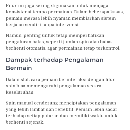
Fitur ini juga sering digunakan untuk menjaga
konsistensi tempo permainan. Dalam beberapa kasus,
pemain merasa lebih nyaman membiarkan sistem
berjalan sendiri tanpa intervensi.
Namun, penting untuk tetap memperhatikan
pengaturan batas, seperti jumlah spin atau batas
berhenti otomatis, agar permainan tetap terkontrol.
Dampak terhadap Pengalaman
Bermain
Dalam slot, cara pemain berinteraksi dengan fitur
spin bisa memengaruhi pengalaman secara
keseluruhan.
Spin manual cenderung menciptakan pengalaman
yang lebih lambat dan reflektif. Pemain lebih sadar
terhadap setiap putaran dan memiliki waktu untuk
berhenti sejenak.