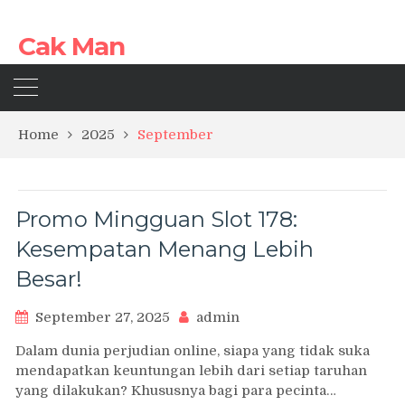
Cak Man
Home
2025
September
Promo Mingguan Slot 178:
Kesempatan Menang Lebih
Besar!
September 27, 2025
admin
Dalam dunia perjudian online, siapa yang tidak suka
mendapatkan keuntungan lebih dari setiap taruhan
yang dilakukan? Khususnya bagi para pecinta…