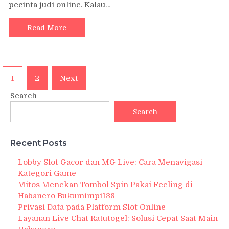
pecinta judi online. Kalau…
Read More
Posts
1
2
Next
pagination
Search
Search
Recent Posts
Lobby Slot Gacor dan MG Live: Cara Menavigasi
Kategori Game
Mitos Menekan Tombol Spin Pakai Feeling di
Habanero Bukumimpi138
Privasi Data pada Platform Slot Online
Layanan Live Chat Ratutogel: Solusi Cepat Saat Main