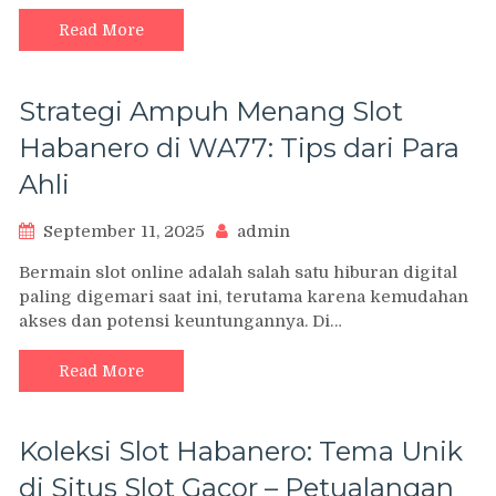
Read More
Strategi Ampuh Menang Slot
Habanero di WA77: Tips dari Para
Ahli
September 11, 2025
admin
Bermain slot online adalah salah satu hiburan digital
paling digemari saat ini, terutama karena kemudahan
akses dan potensi keuntungannya. Di…
Read More
Koleksi Slot Habanero: Tema Unik
di Situs Slot Gacor – Petualangan