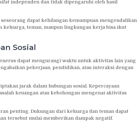
sifat independen dan tidak dipengaruhi oleh hasil
ma, seseorang dapat kehilangan kemampuan mengendalikan
 keluarga, teman, maupun lingkungan kerja bisa ikut
an Sosial
enerus dapat mengurangi waktu untuk aktivitas lain yang
ngabaikan pekerjaan, pendidikan, atau interaksi dengan
iptakan jarak dalam hubungan sosial. Kepercayaan
asalah keuangan atau kebohongan mengenai aktivitas
 peran penting. Dukungan dari keluarga dan teman dapat
an tersebut mulai memberikan dampak negatif.