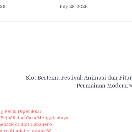
026
July 28, 2026
Slot Bertema Festival: Animasi dan Fitu
Permainan Modern
ng Perlu Diperiksa?
 Bejo88 dan Cara Mengatasinya
eback di Slot Habanero
nero di misteruntung88