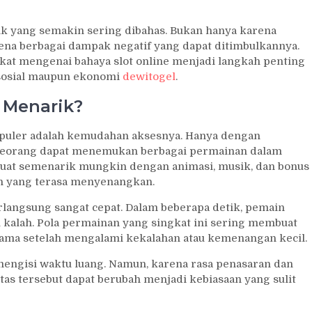
pik yang semakin sering dibahas. Bukan hanya karena
rena berbagai dampak negatif yang dapat ditimbulkannya.
at mengenai bahaya slot online menjadi langkah penting
sosial maupun ekonomi
dewitogel
.
 Menarik?
populer adalah kemudahan aksesnya. Hanya dengan
eseorang dapat menemukan berbagai permainan dalam
dibuat semenarik mungkin dengan animasi, musik, dan bonus
 yang terasa menyenangkan.
langsung sangat cepat. Dalam beberapa detik, pemain
kalah. Pola permainan yang singkat ini sering membuat
tama setelah mengalami kekalahan atau kemenangan kecil.
mengisi waktu luang. Namun, karena rasa penasaran dan
as tersebut dapat berubah menjadi kebiasaan yang sulit