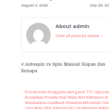
August 3, 2026
July 29, 2
About admin
View all posts by admin →
Post
Autospin vs Spin Manual: Kapan dan
navigation
Kenapa
Privasi Data Pengguna slot gacor 777: Apa ya
Kesalahan Pemula Saat Main Slot Habanero di
Manfaatkan Cashback Nusantara88 untuk Com
Cara Main Slot Taberna De Los Muertos Haba