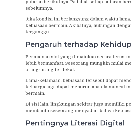
putaran berikutnya. Padahal, setiap putaran ber
sebelumnya.
Jika kondisi ini berlangsung dalam waktu la
kebiasaan bermain. Akibatnya, hubungan dengan
terganggu.
Pengaruh terhadap Kehidup
Permainan slot yang dimainkan secara terus-m
lebih bermanfaat. Seseorang mungkin mulai me
orang-orang terdekat.
Lama-kelamaan, kebiasaan tersebut dapat menc
keluarga juga dapat menurun apabila muncul m
bermain.
Di sisi lain, lingkungan sekitar juga memiliki
membantu seseorang menyadari bahwa kebiasa
Pentingnya Literasi Digital