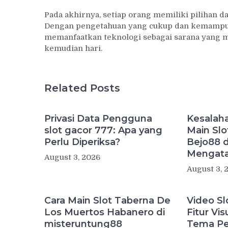
Pada akhirnya, setiap orang memiliki pilihan 
Dengan pengetahuan yang cukup dan kemampua
memanfaatkan teknologi sebagai sarana yang 
kemudian hari.
Related Posts
Privasi Data Pengguna
Kesalah
slot gacor 777: Apa yang
Main Slo
Perlu Diperiksa?
Bejo88 
Mengata
August 3, 2026
August 3, 
Cara Main Slot Taberna De
Video Sl
Los Muertos Habanero di
Fitur Vi
misteruntung88
Tema Pe