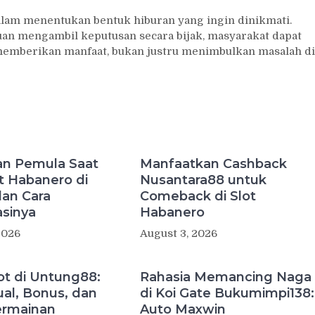
dalam menentukan bentuk hiburan yang ingin dinikmati.
n mengambil keputusan secara bijak, masyarakat dapat
memberikan manfaat, bukan justru menimbulkan masalah di
an Pemula Saat
Manfaatkan Cashback
t Habanero di
Nusantara88 untuk
dan Cara
Comeback di Slot
sinya
Habanero
2026
August 3, 2026
ot di Untung88:
Rahasia Memancing Naga
sual, Bonus, dan
di Koi Gate Bukumimpi138:
rmainan
Auto Maxwin