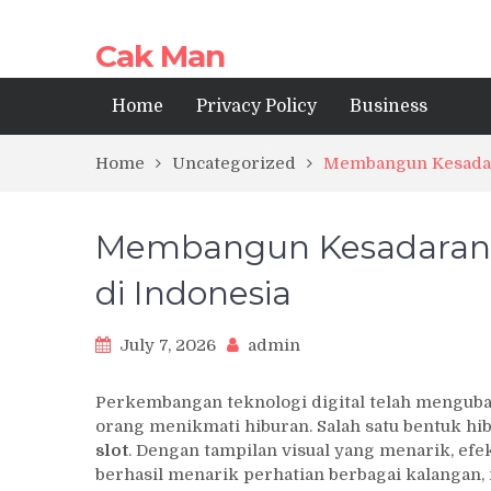
Cak Man
Home
Privacy Policy
Business
Home
Uncategorized
Membangun Kesadara
Membangun Kesadaran t
di Indonesia
July 7, 2026
admin
Perkembangan teknologi digital telah mengub
orang menikmati hiburan. Salah satu bentuk hi
slot
. Dengan tampilan visual yang menarik, efe
berhasil menarik perhatian berbagai kalangan,