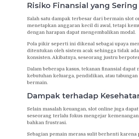
Risiko Finansial yang Serin
Salah satu dampak terbesar dari bermain slot o
menetapkan anggaran kecil di awal, tetapi ke
dengan harapan dapat mengembalikan modal.
Pola pikir seperti ini dikenal sebagai upaya me
ditentukan oleh sistem acak sehingga tidak a
konsisten. Akibatnya, seseorang justru berpot
Dalam beberapa kasus, tekanan finansial dapat
kebutuhan keluarga, pendidikan, atau tabungan 
bermain.
Dampak terhadap Kesehata
Selain masalah keuangan, slot online juga dap
seseorang terlalu fokus mengejar kemenangan, 
bahkan frustrasi.
Sebagian pemain merasa sulit berhenti karena