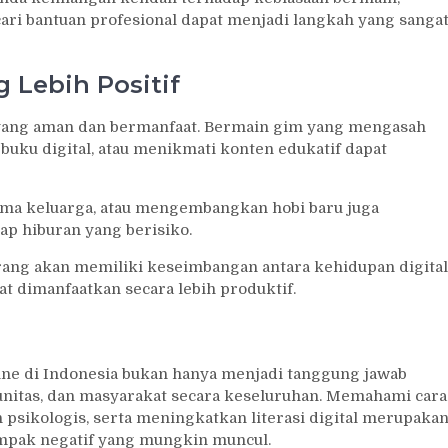
i bantuan profesional dapat menjadi langkah yang sanga
 Lebih Positif
 yang aman dan bermanfaat. Bermain gim yang mengasah
buku digital, atau menikmati konten edukatif dapat
sama keluarga, atau mengembangkan hobi baru juga
 hiburan yang berisiko.
ang akan memiliki keseimbangan antara kehidupan digital
t dimanfaatkan secara lebih produktif.
ne di Indonesia bukan hanya menjadi tanggung jawab
munitas, dan masyarakat secara keseluruhan. Memahami cara
n psikologis, serta meningkatkan literasi digital merupaka
ampak negatif yang mungkin muncul.