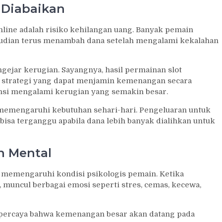
g Diabaikan
nline adalah risiko kehilangan uang. Banyak pemain
mudian terus menambah dana setelah mengalami kekalahan
ngejar kerugian. Sayangnya, hasil permainan slot
da strategi yang dapat menjamin kemenangan secara
ensi mengalami kerugian yang semakin besar.
 memengaruhi kebutuhan sehari-hari. Pengeluaran untuk
bisa terganggu apabila dana lebih banyak dialihkan untuk
n Mental
at memengaruhi kondisi psikologis pemain. Ketika
muncul berbagai emosi seperti stres, cemas, kecewa,
 percaya bahwa kemenangan besar akan datang pada