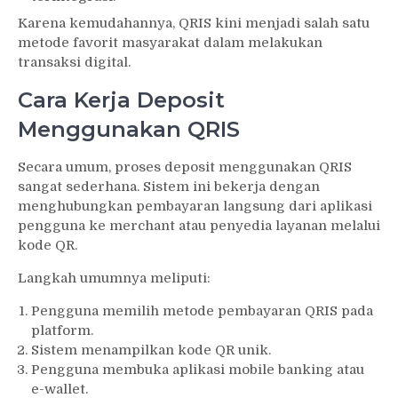
Karena kemudahannya, QRIS kini menjadi salah satu
metode favorit masyarakat dalam melakukan
transaksi digital.
Cara Kerja Deposit
Menggunakan QRIS
Secara umum, proses deposit menggunakan QRIS
sangat sederhana. Sistem ini bekerja dengan
menghubungkan pembayaran langsung dari aplikasi
pengguna ke merchant atau penyedia layanan melalui
kode QR.
Langkah umumnya meliputi:
Pengguna memilih metode pembayaran QRIS pada
platform.
Sistem menampilkan kode QR unik.
Pengguna membuka aplikasi mobile banking atau
e-wallet.