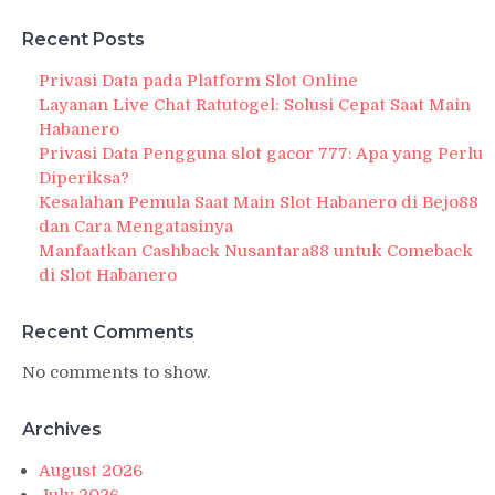
Recent Posts
Privasi Data pada Platform Slot Online
Layanan Live Chat Ratutogel: Solusi Cepat Saat Main
Habanero
Privasi Data Pengguna slot gacor 777: Apa yang Perlu
Diperiksa?
Kesalahan Pemula Saat Main Slot Habanero di Bejo88
dan Cara Mengatasinya
Manfaatkan Cashback Nusantara88 untuk Comeback
di Slot Habanero
Recent Comments
No comments to show.
Archives
August 2026
July 2026