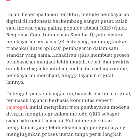
Dalam beberapa tahun terakhir, metode pembayaran
digital di Indonesia berkembang sangat pesat. Salah
satu inovasi yang paling populer adalah QRIS (Quick
Response Code Indonesian Standard), yaitu sistem
pembayaran berbasis QR code yang memungkinkan
transaksi lintas aplikasi pembayaran dalam satu
standar yang sama. Kehadiran QRIS membuat proses
pembayaran menjadi lebih mudah, cepat, dan praktis
untuk berbagai kebutuhan, mulai dari belanja online,
pembayaran merchant, hingga layanan digital
lainnya.
Di tengah perkembangan ini, banyak platform digital,
termasuk layanan berbasis komunitas seperti
rajatogel
, mulai mengikuti tren pembayaran modern
dengan mengintegrasikan metode QRIS sebagai
salah satu opsi transaksi. Hal ini memberikan
pengalaman yang lebih efisien bagi pengguna yang
menginginkan proses instan tanpa perlu langkah