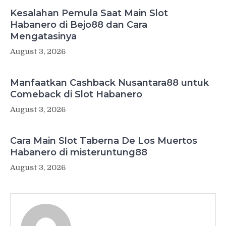
Kesalahan Pemula Saat Main Slot
Habanero di Bejo88 dan Cara
Mengatasinya
August 3, 2026
Manfaatkan Cashback Nusantara88 untuk
Comeback di Slot Habanero
August 3, 2026
Cara Main Slot Taberna De Los Muertos
Habanero di misteruntung88
August 3, 2026