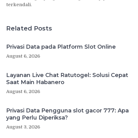
terkendali.
Related Posts
Privasi Data pada Platform Slot Online
August 6, 2026
Layanan Live Chat Ratutogel: Solusi Cepat
Saat Main Habanero
August 6, 2026
Privasi Data Pengguna slot gacor 777: Apa
yang Perlu Diperiksa?
August 3, 2026