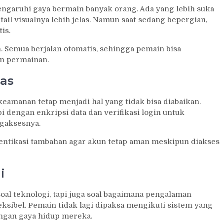
ngaruhi gaya bermain banyak orang. Ada yang lebih suka
tail visualnya lebih jelas. Namun saat sedang bepergian,
is.
h. Semua berjalan otomatis, sehingga pemain bisa
n permainan.
tas
amanan tetap menjadi hal yang tidak bisa diabaikan.
 dengan enkripsi data dan verifikasi login untuk
gaksesnya.
entikasi tambahan agar akun tetap aman meskipun diakses
i
oal teknologi, tapi juga soal bagaimana pengalaman
ksibel. Pemain tidak lagi dipaksa mengikuti sistem yang
ngan gaya hidup mereka.