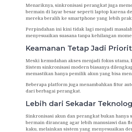
Menariknya, sinkronisasi perangkat juga meme
bermain di layar besar seperti laptop karena de
mereka beralih ke smartphone yang lebih prakt
Perpindahan ini kini tidak lagi menjadi masala
menyesuaikan suasana tanpa kehilangan mome
Keamanan Tetap Jadi Priori
Meski kemudahan akses menjadi fokus utama, ke
Sistem sinkronisasi modern biasanya dilengkapi
memastikan hanya pemilik akun yang bisa men
Beberapa platform juga menambahkan fitur aut
dari berbagai perangkat.
Lebih dari Sekadar Teknolog
Sinkronisasi akun dan perangkat bukan hanya s
bermain dirancang agar lebih manusiawi dan fle
kaku, melainkan sistem yang menyesuaikan de