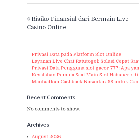
Post
Risiko Finansial dari Bermain Live
navigation
Casino Online
Privasi Data pada Platform Slot Online
Layanan Live Chat Ratutogel: Solusi Cepat Sa
Privasi Data Pengguna slot gacor 777: Apa ya
Kesalahan Pemula Saat Main Slot Habanero di
Manfaatkan Cashback Nusantara88 untuk Com
Recent Comments
No comments to show.
Archives
August 2026