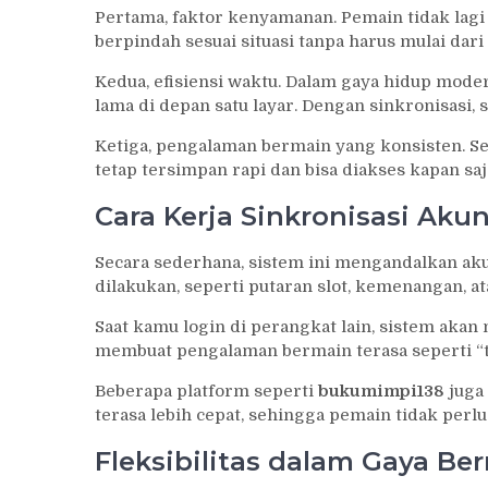
Pertama, faktor kenyamanan. Pemain tidak lagi 
berpindah sesuai situasi tanpa harus mulai dari 
Kedua, efisiensi waktu. Dalam gaya hidup mode
lama di depan satu layar. Dengan sinkronisasi, s
Ketiga, pengalaman bermain yang konsisten. Se
tetap tersimpan rapi dan bisa diakses kapan saj
Cara Kerja Sinkronisasi Aku
Secara sederhana, sistem ini mengandalkan akun
dilakukan, seperti putaran slot, kemenangan, a
Saat kamu login di perangkat lain, sistem akan 
membuat pengalaman bermain terasa seperti “t
Beberapa platform seperti
bukumimpi138
juga 
terasa lebih cepat, sehingga pemain tidak per
Fleksibilitas dalam Gaya Be