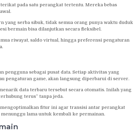
terikat pada satu perangkat tertentu. Mereka bebas
awal.
rn yang serba sibuk, tidak semua orang punya waktu duduk
esi bermain bisa dilanjutkan secara fleksibel.
mua riwayat, saldo virtual, hingga preferensi pengaturan
a.
n
 pengguna sebagai pusat data. Setiap aktivitas yang
tau pengaturan game, akan langsung diperbarui di server.
menarik data terbaru tersebut secara otomatis. Inilah yang
erhubung terus” tanpa jeda.
mengoptimalkan fitur ini agar transisi antar perangkat
lu menunggu lama untuk kembali ke permainan.
rmain