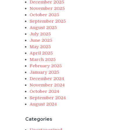
December 2025
November 2025
October 2025
September 2025
August 2025
July 2025
June 2025
May 2025
April 2025
March 2025
February 2025
January 2025
December 2024
November 2024
October 2024
September 2024
August 2024
Categories