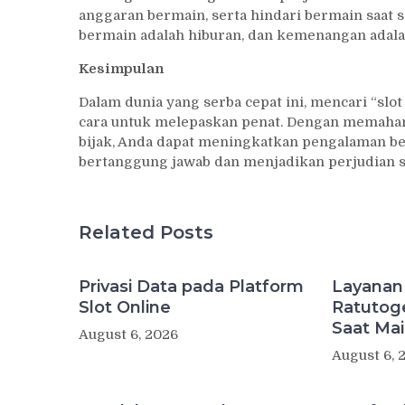
anggaran bermain, serta hindari bermain saat 
bermain adalah hiburan, dan kemenangan adal
Kesimpulan
Dalam dunia yang serba cepat ini, mencari “slo
cara untuk melepaskan penat. Dengan memaha
bijak, Anda dapat meningkatkan pengalaman be
bertanggung jawab dan menjadikan perjudian s
Related Posts
Privasi Data pada Platform
Layanan 
Slot Online
Ratutoge
Saat Ma
August 6, 2026
August 6, 