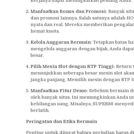
kerjanya dapat meningkatkan peluang Anda.
Manfaatkan Bonus dan Promosi
: Banyak sit
dan promosi lainnya. Salah satunya adalah HO
nyata dan real. Mereka memberikan pengala
hemat kuota.
Kelola Anggaran Bermain
: Tetapkan batas h
mengelola anggaran dengan bijak, Anda dapa
besar.
Pilih Mesin Slot dengan RTP Tinggi
: Return 
menunjukkan seberapa besar mesin slot ak
jangka panjang. Memilih mesin dengan RTP 
Manfaatkan Fitur Demo
: Sebelum bermain d
oleh banyak situs. Ini memungkinkan Anda 
kehilangan uang. Misalnya, SUPER88 menyedia
berlatih.
Peringatan dan Etika Bermain
Penting untuk diingat bahwa perjudian harus d