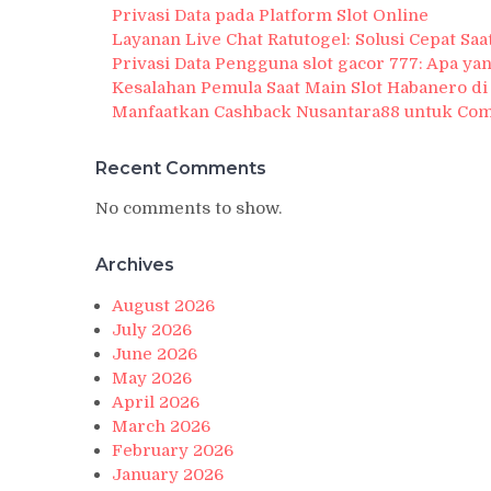
Privasi Data pada Platform Slot Online
Layanan Live Chat Ratutogel: Solusi Cepat Sa
Privasi Data Pengguna slot gacor 777: Apa ya
Kesalahan Pemula Saat Main Slot Habanero di
Manfaatkan Cashback Nusantara88 untuk Com
Recent Comments
No comments to show.
Archives
August 2026
July 2026
June 2026
May 2026
April 2026
March 2026
February 2026
January 2026