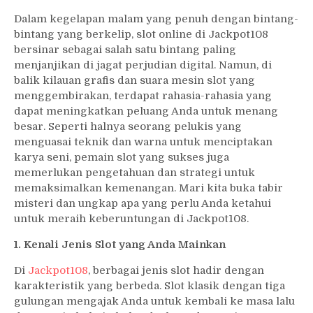
Dalam kegelapan malam yang penuh dengan bintang-
bintang yang berkelip, slot online di Jackpot108
bersinar sebagai salah satu bintang paling
menjanjikan di jagat perjudian digital. Namun, di
balik kilauan grafis dan suara mesin slot yang
menggembirakan, terdapat rahasia-rahasia yang
dapat meningkatkan peluang Anda untuk menang
besar. Seperti halnya seorang pelukis yang
menguasai teknik dan warna untuk menciptakan
karya seni, pemain slot yang sukses juga
memerlukan pengetahuan dan strategi untuk
memaksimalkan kemenangan. Mari kita buka tabir
misteri dan ungkap apa yang perlu Anda ketahui
untuk meraih keberuntungan di Jackpot108.
1. Kenali Jenis Slot yang Anda Mainkan
Di
Jackpot108
, berbagai jenis slot hadir dengan
karakteristik yang berbeda. Slot klasik dengan tiga
gulungan mengajak Anda untuk kembali ke masa lalu