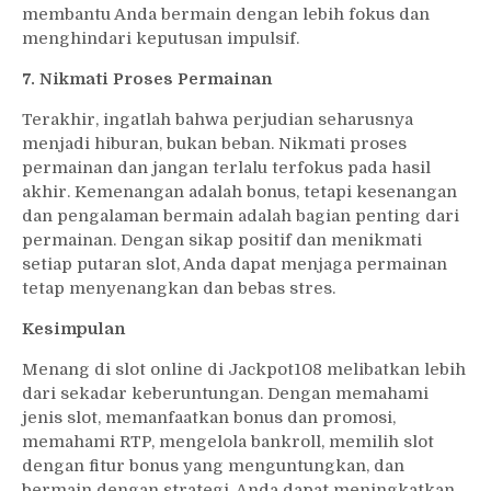
membantu Anda bermain dengan lebih fokus dan
menghindari keputusan impulsif.
7. Nikmati Proses Permainan
Terakhir, ingatlah bahwa perjudian seharusnya
menjadi hiburan, bukan beban. Nikmati proses
permainan dan jangan terlalu terfokus pada hasil
akhir. Kemenangan adalah bonus, tetapi kesenangan
dan pengalaman bermain adalah bagian penting dari
permainan. Dengan sikap positif dan menikmati
setiap putaran slot, Anda dapat menjaga permainan
tetap menyenangkan dan bebas stres.
Kesimpulan
Menang di slot online di Jackpot108 melibatkan lebih
dari sekadar keberuntungan. Dengan memahami
jenis slot, memanfaatkan bonus dan promosi,
memahami RTP, mengelola bankroll, memilih slot
dengan fitur bonus yang menguntungkan, dan
bermain dengan strategi, Anda dapat meningkatkan