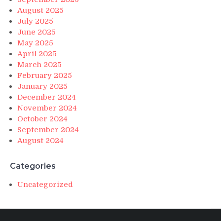
August 2025
July 2025
June 2025
May 2025
April 2025
March 2025
February 2025
January 2025
December 2024
November 2024
October 2024
September 2024
August 2024
Categories
Uncategorized