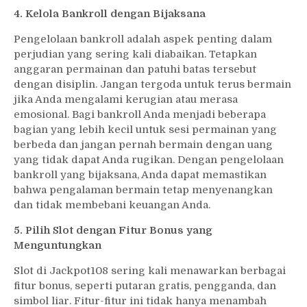
4. Kelola Bankroll dengan Bijaksana
Pengelolaan bankroll adalah aspek penting dalam
perjudian yang sering kali diabaikan. Tetapkan
anggaran permainan dan patuhi batas tersebut
dengan disiplin. Jangan tergoda untuk terus bermain
jika Anda mengalami kerugian atau merasa
emosional. Bagi bankroll Anda menjadi beberapa
bagian yang lebih kecil untuk sesi permainan yang
berbeda dan jangan pernah bermain dengan uang
yang tidak dapat Anda rugikan. Dengan pengelolaan
bankroll yang bijaksana, Anda dapat memastikan
bahwa pengalaman bermain tetap menyenangkan
dan tidak membebani keuangan Anda.
5. Pilih Slot dengan Fitur Bonus yang
Menguntungkan
Slot di Jackpot108 sering kali menawarkan berbagai
fitur bonus, seperti putaran gratis, pengganda, dan
simbol liar. Fitur-fitur ini tidak hanya menambah