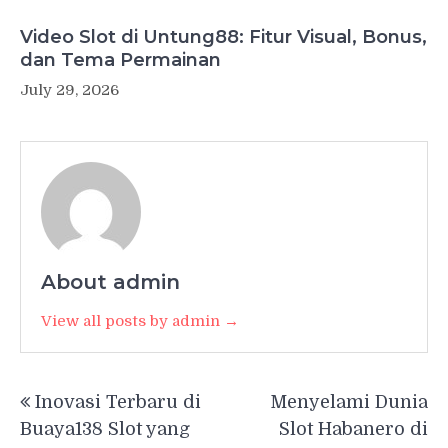
Video Slot di Untung88: Fitur Visual, Bonus,
dan Tema Permainan
July 29, 2026
About admin
View all posts by admin →
Post
Inovasi Terbaru di
Menyelami Dunia
navigation
Buaya138 Slot yang
Slot Habanero di