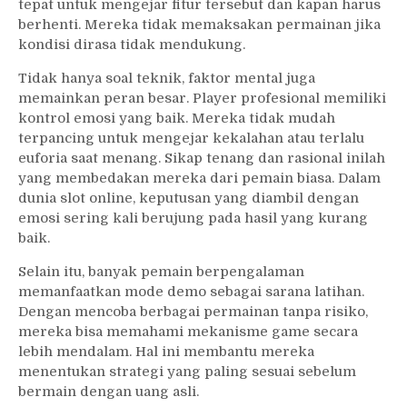
tepat untuk mengejar fitur tersebut dan kapan harus
berhenti. Mereka tidak memaksakan permainan jika
kondisi dirasa tidak mendukung.
Tidak hanya soal teknik, faktor mental juga
memainkan peran besar. Player profesional memiliki
kontrol emosi yang baik. Mereka tidak mudah
terpancing untuk mengejar kekalahan atau terlalu
euforia saat menang. Sikap tenang dan rasional inilah
yang membedakan mereka dari pemain biasa. Dalam
dunia slot online, keputusan yang diambil dengan
emosi sering kali berujung pada hasil yang kurang
baik.
Selain itu, banyak pemain berpengalaman
memanfaatkan mode demo sebagai sarana latihan.
Dengan mencoba berbagai permainan tanpa risiko,
mereka bisa memahami mekanisme game secara
lebih mendalam. Hal ini membantu mereka
menentukan strategi yang paling sesuai sebelum
bermain dengan uang asli.