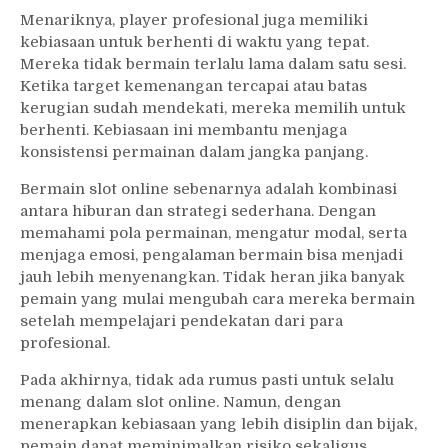
Menariknya, player profesional juga memiliki
kebiasaan untuk berhenti di waktu yang tepat.
Mereka tidak bermain terlalu lama dalam satu sesi.
Ketika target kemenangan tercapai atau batas
kerugian sudah mendekati, mereka memilih untuk
berhenti. Kebiasaan ini membantu menjaga
konsistensi permainan dalam jangka panjang.
Bermain slot online sebenarnya adalah kombinasi
antara hiburan dan strategi sederhana. Dengan
memahami pola permainan, mengatur modal, serta
menjaga emosi, pengalaman bermain bisa menjadi
jauh lebih menyenangkan. Tidak heran jika banyak
pemain yang mulai mengubah cara mereka bermain
setelah mempelajari pendekatan dari para
profesional.
Pada akhirnya, tidak ada rumus pasti untuk selalu
menang dalam slot online. Namun, dengan
menerapkan kebiasaan yang lebih disiplin dan bijak,
pemain dapat meminimalkan risiko sekaligus