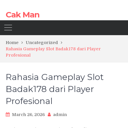
Cak Man
Home
Uncategorized
Rahasia Gameplay Slot Badak178 dari Player
Profesional
Rahasia Gameplay Slot
Badak178 dari Player
Profesional
March 26, 2026
admin