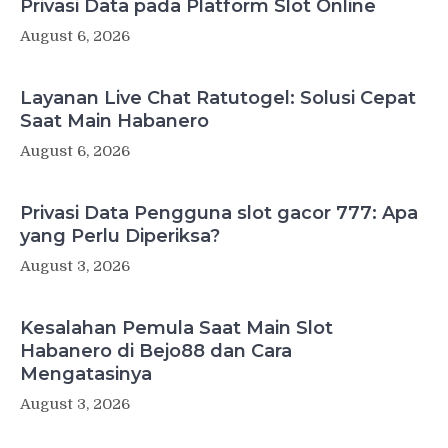
Privasi Data pada Platform Slot Online
August 6, 2026
Layanan Live Chat Ratutogel: Solusi Cepat
Saat Main Habanero
August 6, 2026
Privasi Data Pengguna slot gacor 777: Apa
yang Perlu Diperiksa?
August 3, 2026
Kesalahan Pemula Saat Main Slot
Habanero di Bejo88 dan Cara
Mengatasinya
August 3, 2026