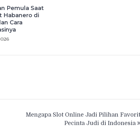
an Pemula Saat
t Habanero di
dan Cara
sinya
2026
Mengapa Slot Online Jadi Pilihan Favori
Pecinta Judi di Indonesia