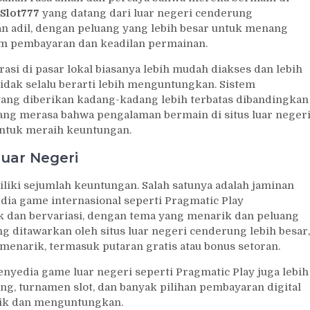
Slot777
yang datang dari luar negeri cenderung
n adil, dengan peluang yang lebih besar untuk menang
em pembayaran dan keadilan permainan.
asi di pasar lokal biasanya lebih mudah diakses dan lebih
 tidak selalu berarti lebih menguntungkan. Sistem
ang diberikan kadang-kadang lebih terbatas dibandingkan
yang merasa bahwa pengalaman bermain di situs luar neger
ntuk meraih keuntungan.
uar Negeri
iliki sejumlah keuntungan. Salah satunya adalah jaminan
ia game internasional seperti Pragmatic Play
k dan bervariasi, dengan tema yang menarik dan peluang
ng ditawarkan oleh situs luar negeri cenderung lebih besar,
narik, termasuk putaran gratis atau bonus setoran.
enyedia game luar negeri seperti Pragmatic Play juga lebih
ming, turnamen slot, dan banyak pilihan pembayaran digital
ik dan menguntungkan.