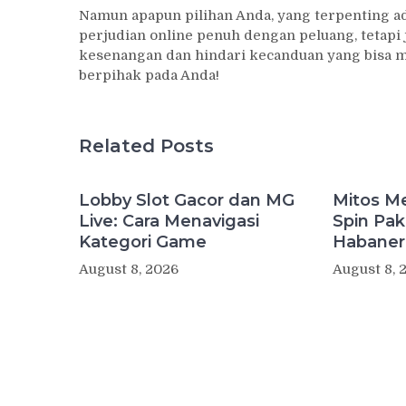
Namun apapun pilihan Anda, yang terpenting a
perjudian online penuh dengan peluang, tetapi
kesenangan dan hindari kecanduan yang bisa 
berpihak pada Anda!
Related Posts
Lobby Slot Gacor dan MG
Mitos M
Live: Cara Menavigasi
Spin Pak
Kategori Game
Habaner
August 8, 2026
August 8, 