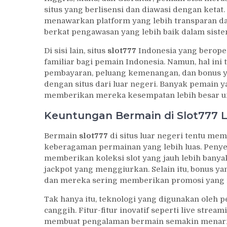
situs yang berlisensi dan diawasi dengan ketat.
menawarkan platform yang lebih transparan da
berkat pengawasan yang lebih baik dalam sist
Di sisi lain, situs
slot777
Indonesia yang beroper
familiar bagi pemain Indonesia. Namun, hal ini
pembayaran, peluang kemenangan, dan bonus y
dengan situs dari luar negeri. Banyak pemain 
memberikan mereka kesempatan lebih besar u
Keuntungan Bermain di Slot777 L
Bermain
slot777
di situs luar negeri tentu mem
keberagaman permainan yang lebih luas. Penyed
memberikan koleksi slot yang jauh lebih banya
jackpot yang menggiurkan. Selain itu, bonus ya
dan mereka sering memberikan promosi yang me
Tak hanya itu, teknologi yang digunakan oleh p
canggih. Fitur-fitur inovatif seperti live strea
membuat pengalaman bermain semakin menar