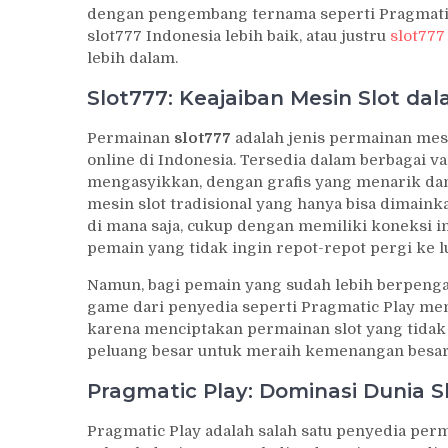
dengan pengembang ternama seperti Pragmatic
slot777 Indonesia lebih baik, atau justru
slot777
lebih dalam.
Slot777: Keajaiban Mesin Slot d
Permainan
slot777
adalah jenis permainan mesin
online di Indonesia. Tersedia dalam berbagai 
mengasyikkan, dengan grafis yang menarik da
mesin slot tradisional yang hanya bisa dimainkan
di mana saja, cukup dengan memiliki koneksi i
pemain yang tidak ingin repot-repot pergi ke l
Namun, bagi pemain yang sudah lebih berpengal
game dari penyedia seperti Pragmatic Play men
karena menciptakan permainan slot yang tidak 
peluang besar untuk meraih kemenangan besar
Pragmatic Play: Dominasi Dunia S
Pragmatic Play adalah salah satu penyedia pe