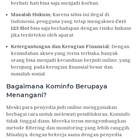
berhati-hati bisa saja menjadi korban.
Masalah Hukum:
Karena situs ini ilegal di
Indonesia, pengguna yang tetap mengakses
Ceri
123 Slot
bisa saja berhadapan dengan risiko hukum
jika terdeteksi oleh aparat.
Ketergantungan dan Kerugian Finansial:
Dengan
kemudahan akses yang terus terbuka, banyak
orang bisa menjadi kecanduan berjudi online, yang
berujung pada kerugian finansial besar dan
masalah sosial.
Bagaimana Kominfo Berupaya
Menangani?
Meski para penyedia judi online menggunakan
berbagai cara untuk melewati pemblokiran, Kominfo
tidak tinggal diam. Mereka terus mengembangkan
metode filtering dan monitoring yang lebih canggih.
Misalnya, dengan bekerja sama dengan penyedia