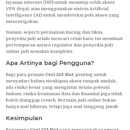
layanan internet (ISP) untuk menutup celah akses
VPN ilegal, atau menggunakan sistem Artificial
Intelligence (AI) untuk mendeteksi pola akses yang
mencurigakan.
Namun, seperti permainan kucing dan tikus,
penyedia judi selalu mencari celah baru. Ini membuat
pertempuran antara regulator dan penyedia judi
online jadi semakin kompleks.
Apa Artinya bagi Pengguna?
Bagi para pemain
Ceri 123 Slot
, penting untuk
menyadari bahwa meskipun akses tampak mudah,
ada risiko besar yang mengintai. Selain potensi
hukum, risiko keamanan data dan finansial juga tidak
boleh dianggap remeh. Bermain judi online bukan
hanya soal hiburan, tetapi juga soal tanggung jawab.
Kesimpulan
Fenomena
Ceri 123 Slot
yang menggunakan server