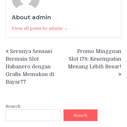
About admin
View all posts by admin →
Post
Serunya Sensasi
Promo Mingguan
navigation
Bermain Slot
Slot 178: Kesempatan
Habanero dengan
Menang Lebih Besar!
Grafis Memukau di
Bayar77
Search
Search