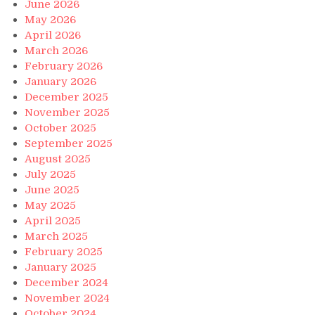
June 2026
May 2026
April 2026
March 2026
February 2026
January 2026
December 2025
November 2025
October 2025
September 2025
August 2025
July 2025
June 2025
May 2025
April 2025
March 2025
February 2025
January 2025
December 2024
November 2024
October 2024