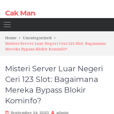
Cak Man
Home
Uncategorized
Misteri Server Luar Negeri Ceri 123 Slot: Bagaimana
Mereka Bypass Blokir Kominfo?
Misteri Server Luar Negeri
Ceri 123 Slot: Bagaimana
Mereka Bypass Blokir
Kominfo?
September 24, 2025
admin