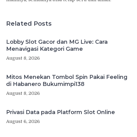
Related Posts
Lobby Slot Gacor dan MG Live: Cara
Menavigasi Kategori Game
August 8, 2026
Mitos Menekan Tombol Spin Pakai Feeling
di Habanero Bukumimpi138
August 8, 2026
Privasi Data pada Platform Slot Online
August 6, 2026