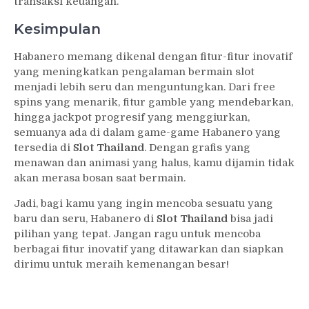
transaksi keuangan.
Kesimpulan
Habanero memang dikenal dengan fitur-fitur inovatif
yang meningkatkan pengalaman bermain slot
menjadi lebih seru dan menguntungkan. Dari free
spins yang menarik, fitur gamble yang mendebarkan,
hingga jackpot progresif yang menggiurkan,
semuanya ada di dalam game-game Habanero yang
tersedia di
Slot Thailand
. Dengan grafis yang
menawan dan animasi yang halus, kamu dijamin tidak
akan merasa bosan saat bermain.
Jadi, bagi kamu yang ingin mencoba sesuatu yang
baru dan seru, Habanero di
Slot Thailand
bisa jadi
pilihan yang tepat. Jangan ragu untuk mencoba
berbagai fitur inovatif yang ditawarkan dan siapkan
dirimu untuk meraih kemenangan besar!