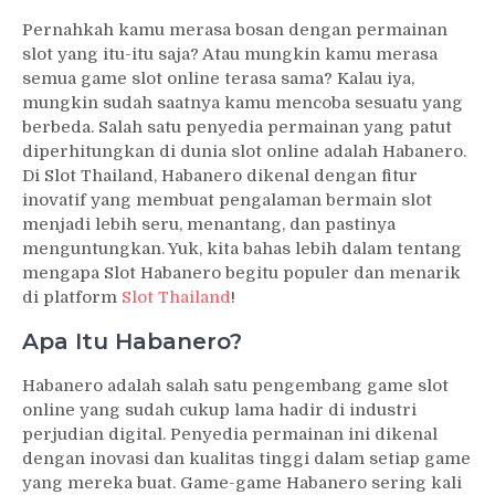
Pernahkah kamu merasa bosan dengan permainan
slot yang itu-itu saja? Atau mungkin kamu merasa
semua game slot online terasa sama? Kalau iya,
mungkin sudah saatnya kamu mencoba sesuatu yang
berbeda. Salah satu penyedia permainan yang patut
diperhitungkan di dunia slot online adalah Habanero.
Di Slot Thailand, Habanero dikenal dengan fitur
inovatif yang membuat pengalaman bermain slot
menjadi lebih seru, menantang, dan pastinya
menguntungkan. Yuk, kita bahas lebih dalam tentang
mengapa Slot Habanero begitu populer dan menarik
di platform
Slot Thailand
!
Apa Itu Habanero?
Habanero adalah salah satu pengembang game slot
online yang sudah cukup lama hadir di industri
perjudian digital. Penyedia permainan ini dikenal
dengan inovasi dan kualitas tinggi dalam setiap game
yang mereka buat. Game-game Habanero sering kali