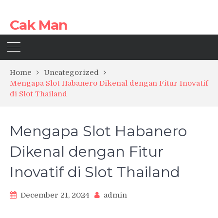
Cak Man
Home
Uncategorized
Mengapa Slot Habanero Dikenal dengan Fitur Inovatif
di Slot Thailand
Mengapa Slot Habanero
Dikenal dengan Fitur
Inovatif di Slot Thailand
December 21, 2024
admin