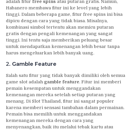
adalah fitur
free spins
atau putaran gratis. Namun,
Habanero membawa fitur ini ke level yang lebih
tinggi. Dalam beberapa game, fitur free spins ini bisa
dipicu dengan cara yang tidak biasa. Misalnya,
kombinasi simbol tertentu akan memicu putaran
gratis dengan pengali kemenangan yang sangat
tinggi. Ini tentu saja memberikan peluang besar
untuk mendapatkan kemenangan lebih besar tanpa
harus mengeluarkan lebih banyak uang.
2.
Gamble Feature
Salah satu fitur yang tidak banyak dimiliki oleh semua
game slot adalah
gamble feature
. Fitur ini memberi
pemain kesempatan untuk menggandakan
kemenangan mereka setelah setiap putaran yang
menang. Di Slot Thailand, fitur ini sangat populer
karena memberi sensasi tambahan dalam permainan.
Pemain bisa memilih untuk menggandakan
kemenangan mereka dengan cara yang
menyenangkan, baik itu melalui tebak kartu atau