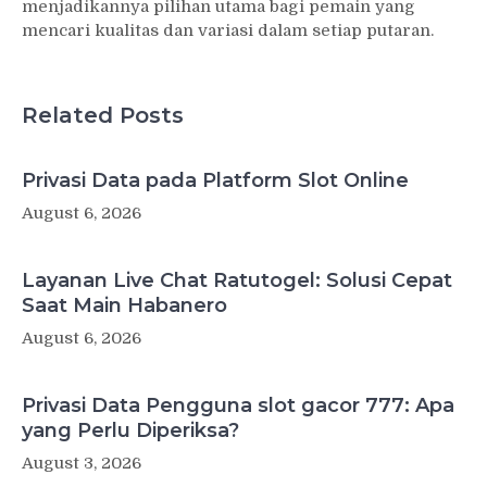
menjadikannya pilihan utama bagi pemain yang
mencari kualitas dan variasi dalam setiap putaran.
Related Posts
Privasi Data pada Platform Slot Online
August 6, 2026
Layanan Live Chat Ratutogel: Solusi Cepat
Saat Main Habanero
August 6, 2026
Privasi Data Pengguna slot gacor 777: Apa
yang Perlu Diperiksa?
August 3, 2026