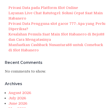
Privasi Data pada Platform Slot Online
Layanan Live Chat Ratutogel: Solusi Cepat Saat Main
Habanero
Privasi Data Pengguna slot gacor 777: Apa yang Perlu
Diperiksa?
Kesalahan Pemula Saat Main Slot Habanero di Bejo88
dan Cara Mengatasinya
Manfaatkan Cashback Nusantara88 untuk Comeback
di Slot Habanero
Recent Comments
No comments to show.
Archives
August 2026
July 2026
June 2026