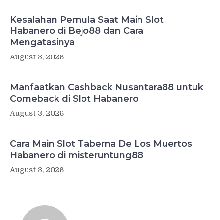
Kesalahan Pemula Saat Main Slot
Habanero di Bejo88 dan Cara
Mengatasinya
August 3, 2026
Manfaatkan Cashback Nusantara88 untuk
Comeback di Slot Habanero
August 3, 2026
Cara Main Slot Taberna De Los Muertos
Habanero di misteruntung88
August 3, 2026