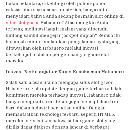
hutan belantara, dikelilingi oleh pohon-pohon
raksasa dan suara-suara misterius, hanya untuk
menyadari bahwa Anda sedang bermain slot online di
situs slot gacor
Habanero?
Atau mungkin Anda
terbang melintasi langit malam yang dipenuhi
bintang sambil mengejar jackpot impian?
Semua itu
bukanlah mimpi, melainkan pengalaman nyata yang
ditawarkan oleh Habanero melalui inovasi
berkelanjutan dalam pengembangan game slot
mereka.
Inovasi Berkelanjutan: Kunci Kesuksesan Habanero
Salah satu alasan utama mengapa situs slot gacor
Habanero selalu update dengan game terbaru adalah
komitmen mereka terhadap inovasi.
Habanero tidak
hanya mengikuti tren, tetapi juga menciptakan tren
baru dalam industri perjudian online.
Dengan
memanfaatkan teknologi terbaru, seperti HTML5,
mereka memastikan bahwa setiap game slot yang
dirilis dapat diakses dengan lancar di berbagai