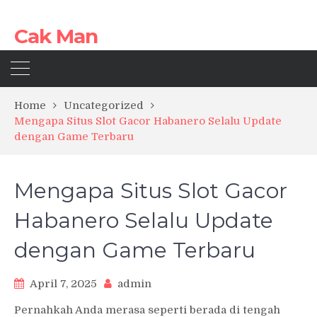
Cak Man
Home
Uncategorized
Mengapa Situs Slot Gacor Habanero Selalu Update
dengan Game Terbaru
Mengapa Situs Slot Gacor
Habanero Selalu Update
dengan Game Terbaru
April 7, 2025
admin
Pernahkah Anda merasa seperti berada di tengah