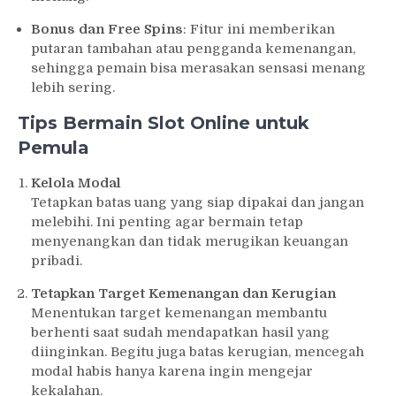
Bonus dan Free Spins
: Fitur ini memberikan
putaran tambahan atau pengganda kemenangan,
sehingga pemain bisa merasakan sensasi menang
lebih sering.
Tips Bermain Slot Online untuk
Pemula
Kelola Modal
Tetapkan batas uang yang siap dipakai dan jangan
melebihi. Ini penting agar bermain tetap
menyenangkan dan tidak merugikan keuangan
pribadi.
Tetapkan Target Kemenangan dan Kerugian
Menentukan target kemenangan membantu
berhenti saat sudah mendapatkan hasil yang
diinginkan. Begitu juga batas kerugian, mencegah
modal habis hanya karena ingin mengejar
kekalahan.