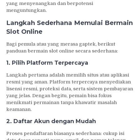
yang menyenangkan dan berpotensi
menguntungkan.
Langkah Sederhana Memulai Bermain
Slot Online
Bagi pemula atau yang merasa gaptek, berikut
panduan bermain slot online secara sederhana:
1. Pilih Platform Terpercaya
Langkah pertama adalah memilih situs atau aplikasi
resmi yang aman. Platform terpercaya menyediakan
lisensi resmi, proteksi data, serta sistem pembayaran
yang jelas. Dengan begitu, pemain bisa fokus
menikmati permainan tanpa khawatir masalah
keamanan.
2. Daftar Akun dengan Mudah
Proses pendaftaran biasanya sederhana: cukup isi