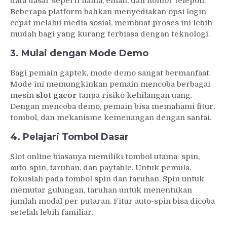
data dasar seperti nama, email, dan nomor telepon.
Beberapa platform bahkan menyediakan opsi login
cepat melalui media sosial, membuat proses ini lebih
mudah bagi yang kurang terbiasa dengan teknologi.
3. Mulai dengan Mode Demo
Bagi pemain gaptek, mode demo sangat bermanfaat.
Mode ini memungkinkan pemain mencoba berbagai
mesin
slot gacor
tanpa risiko kehilangan uang.
Dengan mencoba demo, pemain bisa memahami fitur,
tombol, dan mekanisme kemenangan dengan santai.
4. Pelajari Tombol Dasar
Slot online biasanya memiliki tombol utama: spin,
auto-spin, taruhan, dan paytable. Untuk pemula,
fokuslah pada tombol spin dan taruhan. Spin untuk
memutar gulungan, taruhan untuk menentukan
jumlah modal per putaran. Fitur auto-spin bisa dicoba
setelah lebih familiar.