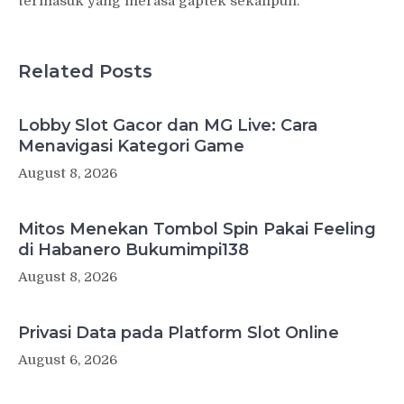
termasuk yang merasa gaptek sekalipun.
Related Posts
Lobby Slot Gacor dan MG Live: Cara
Menavigasi Kategori Game
August 8, 2026
Mitos Menekan Tombol Spin Pakai Feeling
di Habanero Bukumimpi138
August 8, 2026
Privasi Data pada Platform Slot Online
August 6, 2026