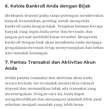
6. Kelola Bankroll Anda dengan Bijak
Meskipun deposit pulsa tanpa potongan memberikan
banyak kemudahan, penting untuk mengelola
bankroll Anda dengan bijak. Tetapkan batasan berapa
banyak yang ingin Anda setor dan bermain, dan
jangan pernah melebihi batas tersebut. Mengelola
bankroll dengan baik akan membantu Anda menjaga
pengalaman bermain tetap menyenangkan dan bebas
dari masalah keuangan.
7. Pantau Transaksi dan Aktivitas Akun
Anda
Selalu pantau transaksi dan aktivitas akun Anda
secara berkala. Ini termasuk memeriksa riwayat
deposit dan memastikan tidak ada transaksi yang
mencurigakan. Dengan cara ini, Anda dapat
mengidentifikasi dan menangani masalah lebih awal
sebelum menjadi masalah yang lebih besar.