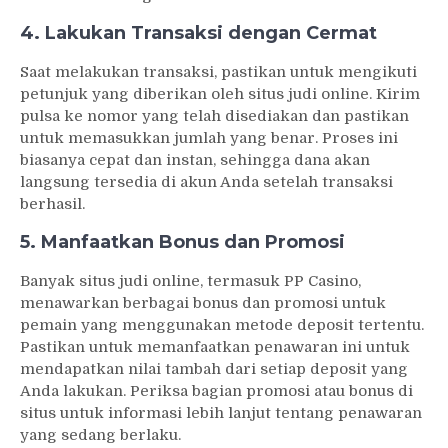
4. Lakukan Transaksi dengan Cermat
Saat melakukan transaksi, pastikan untuk mengikuti
petunjuk yang diberikan oleh situs judi online. Kirim
pulsa ke nomor yang telah disediakan dan pastikan
untuk memasukkan jumlah yang benar. Proses ini
biasanya cepat dan instan, sehingga dana akan
langsung tersedia di akun Anda setelah transaksi
berhasil.
5. Manfaatkan Bonus dan Promosi
Banyak situs judi online, termasuk PP Casino,
menawarkan berbagai bonus dan promosi untuk
pemain yang menggunakan metode deposit tertentu.
Pastikan untuk memanfaatkan penawaran ini untuk
mendapatkan nilai tambah dari setiap deposit yang
Anda lakukan. Periksa bagian promosi atau bonus di
situs untuk informasi lebih lanjut tentang penawaran
yang sedang berlaku.