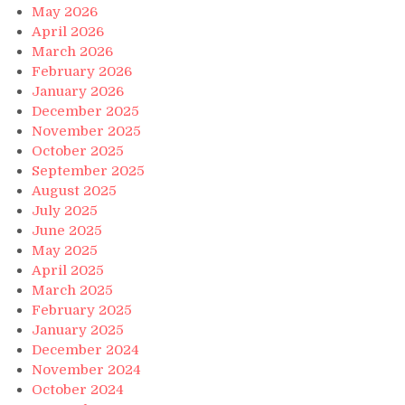
May 2026
April 2026
March 2026
February 2026
January 2026
December 2025
November 2025
October 2025
September 2025
August 2025
July 2025
June 2025
May 2025
April 2025
March 2025
February 2025
January 2025
December 2024
November 2024
October 2024