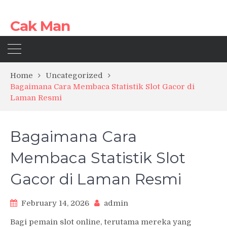
Cak Man
Home
Uncategorized
Bagaimana Cara Membaca Statistik Slot Gacor di
Laman Resmi
Bagaimana Cara
Membaca Statistik Slot
Gacor di Laman Resmi
February 14, 2026
admin
Bagi pemain slot online, terutama mereka yang