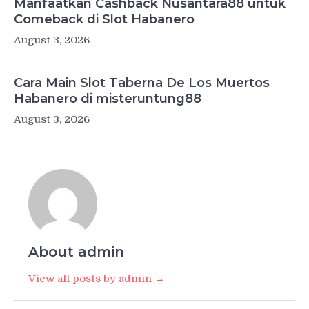
Manfaatkan Cashback Nusantara88 untuk
Comeback di Slot Habanero
August 3, 2026
Cara Main Slot Taberna De Los Muertos
Habanero di misteruntung88
August 3, 2026
About admin
View all posts by admin →