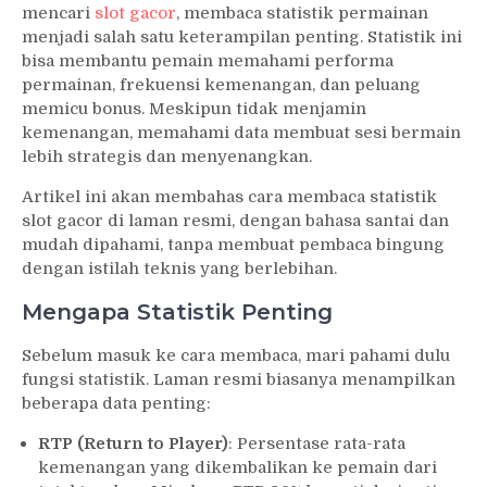
mencari
slot gacor
, membaca statistik permainan
menjadi salah satu keterampilan penting. Statistik ini
bisa membantu pemain memahami performa
permainan, frekuensi kemenangan, dan peluang
memicu bonus. Meskipun tidak menjamin
kemenangan, memahami data membuat sesi bermain
lebih strategis dan menyenangkan.
Artikel ini akan membahas cara membaca statistik
slot gacor di laman resmi, dengan bahasa santai dan
mudah dipahami, tanpa membuat pembaca bingung
dengan istilah teknis yang berlebihan.
Mengapa Statistik Penting
Sebelum masuk ke cara membaca, mari pahami dulu
fungsi statistik. Laman resmi biasanya menampilkan
beberapa data penting:
RTP (Return to Player)
: Persentase rata-rata
kemenangan yang dikembalikan ke pemain dari