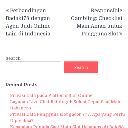
Post
Perbandingan
Responsible
navigation
Badak178 dengan
Gambling: Checklist
Agen Judi Online
Main Aman untuk
Lain di Indonesia
Pengguna Slot
Search
Search
Recent Posts
Privasi Data pada Platform Slot Online
Layanan Live Chat Ratutogel: Solusi Cepat Saat Main
Habanero
Privasi Data Pengguna slot gacor 777: Apa yang Perlu
Diperiksa?
Kesalahan Pemula Saat Main Slot Habanero di Bejo88