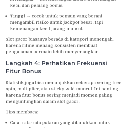
kecil dan peluang bonus.
Tinggi
→ cocok untuk pemain yang berani
mengambil risiko untuk jackpot besar, tapi
kemenangan kecil jarang muncul.
Slot gacor biasanya berada di kategori menengah,
karena ritme menang konsisten membuat
pengalaman bermain lebih menyenangkan.
Langkah 4: Perhatikan Frekuensi
Fitur Bonus
Statistik juga bisa menunjukkan seberapa sering free
spin, multiplier, atau sticky wild muncul. Ini penting
karena fitur bonus sering menjadi momen paling
menguntungkan dalam slot gacor.
Tips membaca:
Catat rata-rata putaran yang dibutuhkan untuk