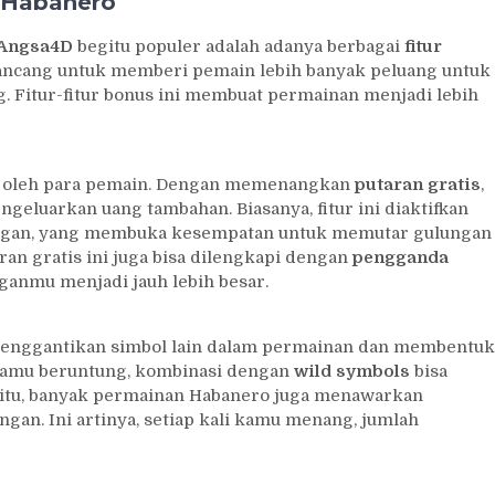
t Habanero
Angsa4D
begitu populer adalah adanya berbagai
fitur
rancang untuk memberi pemain lebih banyak peluang untuk
. Fitur-fitur bonus ini membuat permainan menjadi lebih
ncar oleh para pemain. Dengan memenangkan
putaran gratis
,
geluarkan uang tambahan. Biasanya, fitur ini diaktifkan
ngan, yang membuka kesempatan untuk memutar gulungan
aran gratis ini juga bisa dilengkapi dengan
pengganda
nmu menjadi jauh lebih besar.
ggantikan simbol lain dalam permainan dan membentuk
kamu beruntung, kombinasi dengan
wild symbols
bisa
itu, banyak permainan Habanero juga menawarkan
an. Ini artinya, setiap kali kamu menang, jumlah