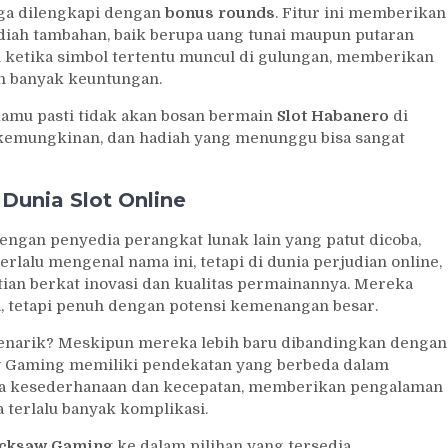
ga dilengkapi dengan
bonus rounds
. Fitur ini memberikan
iah tambahan, baik berupa uang tunai maupun putaran
an ketika simbol tertentu muncul di gulungan, memberikan
h banyak keuntungan.
kamu pasti tidak akan bosan bermain
Slot Habanero
di
n kemungkinan, dan hadiah yang menunggu bisa sangat
Dunia Slot Online
engan penyedia perangkat lunak lain yang patut dicoba,
rlalu mengenal nama ini, tetapi di dunia perjudian online,
ian berkat inovasi dan kualitas permainannya. Mereka
, tetapi penuh dengan potensi kemenangan besar.
enarik? Meskipun mereka lebih baru dibandingkan dengan
w Gaming memiliki pendekatan yang berbeda dalam
da kesederhanaan dan kecepatan, memberikan pengalaman
 terlalu banyak komplikasi.
cksaw Gaming
ke dalam pilihan yang tersedia,