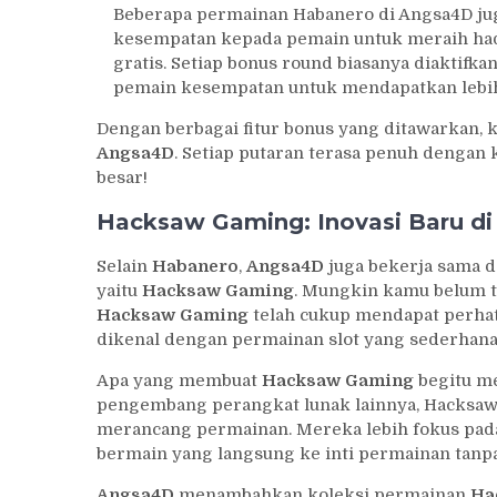
Beberapa permainan Habanero di Angsa4D ju
kesempatan kepada pemain untuk meraih had
gratis. Setiap bonus round biasanya diaktifk
pemain kesempatan untuk mendapatkan lebi
Dengan berbagai fitur bonus yang ditawarkan, 
Angsa4D
. Setiap putaran terasa penuh denga
besar!
Hacksaw Gaming: Inovasi Baru di 
Selain
Habanero
,
Angsa4D
juga bekerja sama d
yaitu
Hacksaw Gaming
. Mungkin kamu belum te
Hacksaw Gaming
telah cukup mendapat perhat
dikenal dengan permainan slot yang sederhana
Apa yang membuat
Hacksaw Gaming
begitu m
pengembang perangkat lunak lainnya, Hacksa
merancang permainan. Mereka lebih fokus pa
bermain yang langsung ke inti permainan tanpa
Angsa4D
menambahkan koleksi permainan
Ha