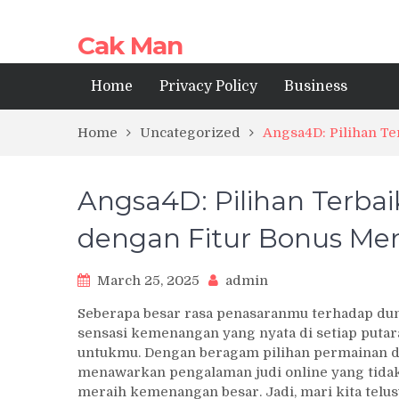
Cak Man
Home
Privacy Policy
Business
Home
Uncategorized
Angsa4D: Pilihan Te
Angsa4D: Pilihan Terba
dengan Fitur Bonus Men
March 25, 2025
admin
Seberapa besar rasa penasaranmu terhadap dun
sensasi kemenangan yang nyata di setiap putar
untukmu. Dengan beragam pilihan permainan da
menawarkan pengalaman judi online yang tidak
meraih kemenangan besar. Jadi, mari kita telu