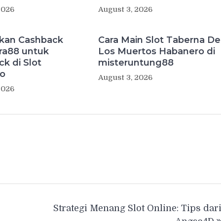
2026
August 3, 2026
kan Cashback
Cara Main Slot Taberna De
ra88 untuk
Los Muertos Habanero di
k di Slot
misteruntung88
o
August 3, 2026
2026
Strategi Menang Slot Online: Tips dar